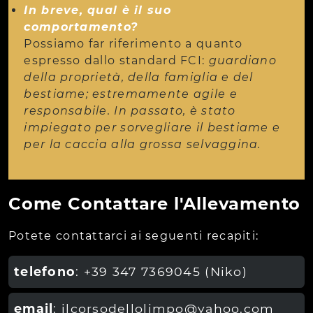
In breve, qual è il suo
comportamento?
Possiamo far riferimento a quanto
espresso dallo standard FCI:
guardiano
della proprietà, della famiglia e del
bestiame; estremamente agile e
responsabile. In passato, è stato
impiegato per sorvegliare il bestiame e
per la caccia alla grossa selvaggina.
Come Contattare l'Allevamento
Potete contattarci ai seguenti recapiti:
telefono
: +39 347 7369045 (Niko)
email
: ilcorsodellolimpo@yahoo.com